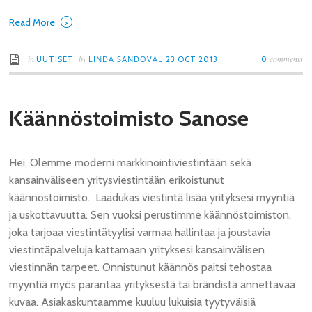
›
Read More
in
by
comments
LINDA SANDOVAL
UUTISET
23 OCT 2013
0
Käännöstoimisto Sanose
Hei, Olemme moderni markkinointiviestintään sekä
kansainväliseen yritysviestintään erikoistunut
käännöstoimisto. Laadukas viestintä lisää yrityksesi myyntiä
ja uskottavuutta. Sen vuoksi perustimme käännöstoimiston,
joka tarjoaa viestintätyylisi varmaa hallintaa ja joustavia
viestintäpalveluja kattamaan yrityksesi kansainvälisen
viestinnän tarpeet. Onnistunut käännös paitsi tehostaa
myyntiä myös parantaa yrityksestä tai brändistä annettavaa
kuvaa. Asiakaskuntaamme kuuluu lukuisia tyytyväisiä