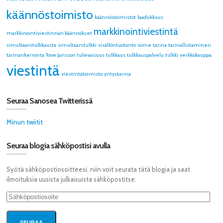
käännöstoimisto
käännöstoimistot
laadukkuus
markkinointiviestintä
markkinointiviestinnän käännökset
simultaanitulkkausta
simultaanitulkki
sisällöntuotanto
some
tarina
tarinallistaminen
tarinankerronta
Tove Jansson
tulevaisuus
tulkkaus
tulkkauspalvelu
tulkki
verkkokauppa
viestintä
viestintätoimisto
yritystarina
Seuraa Sanosea Twitterissä
Minun twiitit
Seuraa blogia sähköpostisi avulla
Syötä sähköpostiosoitteesi, niin voit seurata tätä blogia ja saat
ilmoituksia uusista julkaisuista sähköpostitse.
Sähköpostiosoite
SEURAA