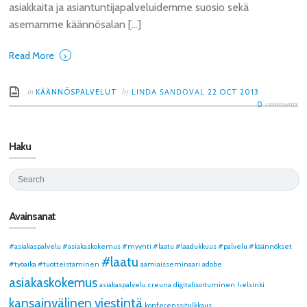
asiakkaita ja asiantuntijapalveluidemme suosio sekä
asemamme käännösalan […]
›
Read More
in
by
LINDA SANDOVAL
KÄÄNNÖSPALVELUT
22 OCT 2013
comments
0
Haku
Avainsanat
#asiakaspalvelu #asiakaskokemus #myynti #laatu #laadukkuus #palvelu #käännökset
#laatu
#työaika #tuotteistaminen
aamiaisseminaari
adobe
asiakaskokemus
asiakaspalvelu
creuna
digitalisoituminen
helsinki
kansainvälinen viestintä
konferenssitulkkaus