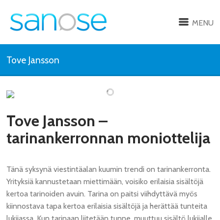
MENU
Tove Jansson
Tove Jansson –
tarinankerronnan moniottelija
Tänä syksynä viestintäalan kuumin trendi on tarinankerronta.
Yrityksiä kannustetaan miettimään, voisiko erilaisia sisältöjä
kertoa tarinoiden avuin. Tarina on paitsi viihdyttävä myös
kiinnostava tapa kertoa erilaisia sisältöjä ja herättää tunteita
lukijassa. Kun tarinaan liitetään tunne, muuttuu sisältö lukijalle