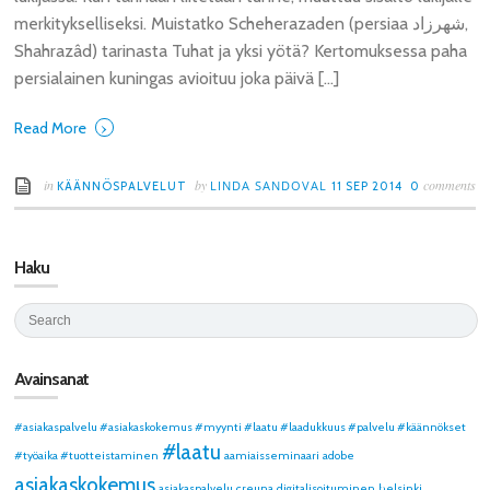
merkitykselliseksi. Muistatko Scheherazaden (persiaa شهرزاد,
Shahrazâd) tarinasta Tuhat ja yksi yötä? Kertomuksessa paha
persialainen kuningas avioituu joka päivä […]
›
Read More
in
by
comments
LINDA SANDOVAL
KÄÄNNÖSPALVELUT
11 SEP 2014
0
Haku
Avainsanat
#asiakaspalvelu #asiakaskokemus #myynti #laatu #laadukkuus #palvelu #käännökset
#laatu
#työaika #tuotteistaminen
aamiaisseminaari
adobe
asiakaskokemus
asiakaspalvelu
creuna
digitalisoituminen
helsinki