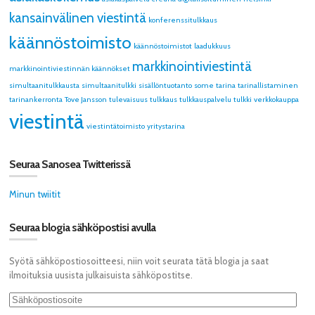
kansainvälinen viestintä
konferenssitulkkaus
käännöstoimisto
käännöstoimistot
laadukkuus
markkinointiviestintä
markkinointiviestinnän käännökset
simultaanitulkkausta
simultaanitulkki
sisällöntuotanto
some
tarina
tarinallistaminen
tarinankerronta
Tove Jansson
tulevaisuus
tulkkaus
tulkkauspalvelu
tulkki
verkkokauppa
viestintä
viestintätoimisto
yritystarina
Seuraa Sanosea Twitterissä
Minun twiitit
Seuraa blogia sähköpostisi avulla
Syötä sähköpostiosoitteesi, niin voit seurata tätä blogia ja saat
ilmoituksia uusista julkaisuista sähköpostitse.
Sähköpostiosoite