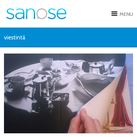
MENU
viestintä