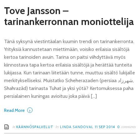
Tove Jansson –
tarinankerronnan moniottelija
Tänä syksynä viestintäalan kuumin trendi on tarinankerronta.
Yrityksiä kannustetaan miettimään, voisiko erilaisia sisältöjä
kertoa tarinoiden avuin. Tarina on paitsi viihdyttävä myös
kiinnostava tapa kertoa erilaisia sisältöjä ja herättää tunteita
lukijassa. Kun tarinaan liitetään tunne, muuttuu sisältö lukijalle
merkitykselliseksi. Muistatko Scheherazaden (persiaa شهرزاد,
Shahrazâd) tarinasta Tuhat ja yksi yötä? Kertomuksessa paha
persialainen kuningas avioituu joka päivä […]
›
Read More
in
by
comments
LINDA SANDOVAL
KÄÄNNÖSPALVELUT
11 SEP 2014
0