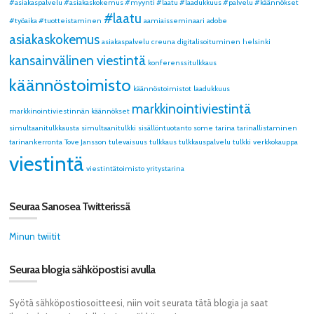
#asiakaspalvelu #asiakaskokemus #myynti #laatu #laadukkuus #palvelu #käännökset
#laatu
#työaika #tuotteistaminen
aamiaisseminaari
adobe
asiakaskokemus
asiakaspalvelu
creuna
digitalisoituminen
helsinki
kansainvälinen viestintä
konferenssitulkkaus
käännöstoimisto
käännöstoimistot
laadukkuus
markkinointiviestintä
markkinointiviestinnän käännökset
simultaanitulkkausta
simultaanitulkki
sisällöntuotanto
some
tarina
tarinallistaminen
tarinankerronta
Tove Jansson
tulevaisuus
tulkkaus
tulkkauspalvelu
tulkki
verkkokauppa
viestintä
viestintätoimisto
yritystarina
Seuraa Sanosea Twitterissä
Minun twiitit
Seuraa blogia sähköpostisi avulla
Syötä sähköpostiosoitteesi, niin voit seurata tätä blogia ja saat