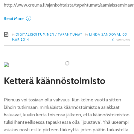
http://www.creuna.fi/ajankohtaista/tapahtumat/aamiaisseminaar
›
Read More
in
by
LINDA SANDOVAL
DIGITALISOITUMINEN
/
TAPAHTUMAT
03
comments
MAR 2014
0
Ketterä käännöstoimisto
Pienuus voi tosiaan olla vahvuus. Kun kolme vuotta sitten
lähdin tutkimaan, minkälaista käännöstoimistoa asiakkaat
haluavat, kuulin kerta toisensa jälkeen, että käännöstoimiston
tulisi ihanteellisessa tapauksessa olla ”joustava”. Yhä useampi
asiakas nosti esille piirteen tärkeyttä, joten päätin tarkastella