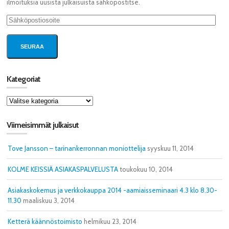
ilmoituksia uusista julkaisuista sähköpostitse.
Sähköpostiosoite
SEURAA
Kategoriat
Kategoriat
Viimeisimmät julkaisut
Tove Jansson – tarinankerronnan moniottelija
syyskuu 11, 2014
KOLME KEISSIÄ ASIAKASPALVELUSTA
toukokuu 10, 2014
Asiakaskokemus ja verkkokauppa 2014 -aamiaisseminaari 4.3 klo 8.30-
11.30
maaliskuu 3, 2014
Ketterä käännöstoimisto
helmikuu 23, 2014