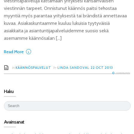
viestintäpalveluja kattamaan yrityksesi kansainvälisen
viestinnän tarpeet. Onnistunut käännös paitsi tehostaa
myyntiä myös parantaa yrityksestä tai brändistä annettavaa
kuvaa. Asiakaskuntaamme kuuluu lukuisia tyytyväisiä
asiakkaita ja asiantuntijapalveluidemme suosio sekä
asemamme käännösalan […]
›
Read More
in
by
LINDA SANDOVAL
KÄÄNNÖSPALVELUT
22 OCT 2013
comments
0
Haku
Avainsanat