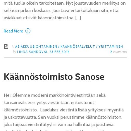
mitä tuolla oikein tarkoitetaan. Nyt joustavuuden merkitys on
selkeämpi kuin koskaan. Joustava ei tarkoitakaan sitä, että
asiakkaat etsivät käännöstoimistoa, […]
›
Read More
in
ASIAKKUUSJOHTAMINEN
/
KÄÄNNÖSPALVELUT
/
YRITTÄMINEN
by
comments
LINDA SANDOVAL
23 FEB 2014
2
Käännöstoimisto Sanose
Hei, Olemme moderni markkinointiviestintään sekä
kansainväliseen yritysviestintään erikoistunut
käännöstoimisto. Laadukas viestintä lisää yrityksesi myyntiä
ja uskottavuutta. Sen vuoksi perustimme käännöstoimiston,
joka tarjoaa viestintätyylisi varmaa hallintaa ja joustavia