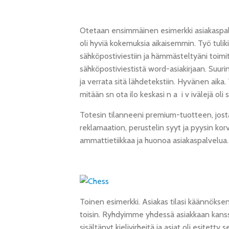
Otetaan ensimmäinen esimerkki asiakaspalv
oli hyviä kokemuksia aikaisemmin. Työ tuli
sähköpostiviestiin ja hämmästeltyäni toimi
sähköpostiviestistä word-asiakirjaan. Suu
ja verrata sitä lähdetekstiin. Hyvänen aika.
mitään sn ota ilo keskasi n a i v ivälejä oli s
Totesin tilanneeni premium-tuotteen, josta
reklamaation, perustelin syyt ja pyysin ko
ammattietiikkaa ja huonoa asiakaspalvelua.
Toinen esimerkki. Asiakas tilasi käännöksen
toisin. Ryhdyimme yhdessä asiakkaan kanssa
sisältänyt kielivirheitä ja asiat oli esitetty