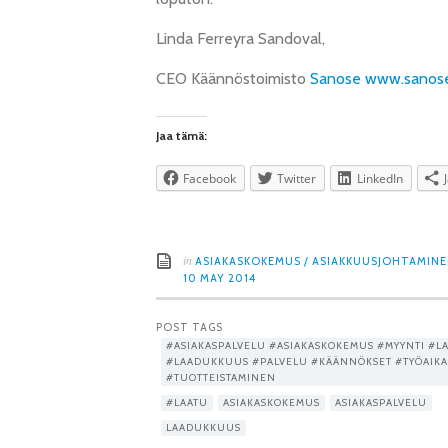
Linda Ferreyra Sandoval,
CEO Käännöstoimisto
Sanose www.sanose
Jaa tämä:
Facebook
Twitter
LinkedIn
in
ASIAKASKOKEMUS
/
ASIAKKUUSJOHTAMIN
10 MAY 2014
POST TAGS
#ASIAKASPALVELU #ASIAKASKOKEMUS #MYYNTI #L
#LAADUKKUUS #PALVELU #KÄÄNNÖKSET #TYÖAIKA
#TUOTTEISTAMINEN
#LAATU
ASIAKASKOKEMUS
ASIAKASPALVELU
LAADUKKUUS