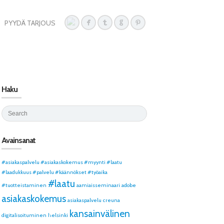
PYYDÄ TARJOUS
Haku
Avainsanat
#asiakaspalvelu #asiakaskokemus #myynti #laatu
#laadukkuus #palvelu #käännökset #työaika
#laatu
#tuotteistaminen
aamiaisseminaari
adobe
asiakaskokemus
asiakaspalvelu
creuna
kansainvälinen
digitalisoituminen
helsinki