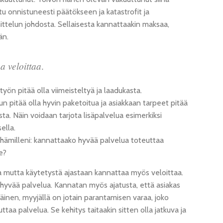
u onnistuneesti päätökseen ja katastrofit ja
ttelun johdosta. Sellaisesta kannattaakin maksaa,
än.
a veloittaa
.
yön pitää olla viimeisteltyä ja laadukasta.
un pitää olla hyvin paketoitua ja asiakkaan tarpeet pitää
ta. Näin voidaan tarjota lisäpalvelua esimerkiksi
ella.
n hämilleni: kannattaako hyvää palvelua toteuttaa
e?
aa mutta käytetystä ajastaan kannattaa myös veloittaa.
yvää palvelua. Kannatan myös ajatusta, että asiakas
äinen, myyjällä on jotain parantamisen varaa, joko
ttaa palvelua. Se kehitys taitaakin sitten olla jatkuva ja