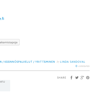
.fi
Jakamistapoja
by
LINDA SANDOVAL
EN
/
KÄÄNNÖSPALVELUT
/
YRITTÄMINEN
comments
0
SHARE
AATU