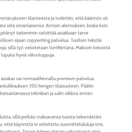
märrykseen tilanteesta ja todettiin, että käännös oli
ata siitä omanlaisensa. Annoin alennuksen, koska koin,
si pitänyt tarkemmin selvittää asiakkaan tarve
öksen sijaan copywriting palvelua. Tuolloin tekstiä
oja, sillä työ veloitetaan tuntihintana. Maksoin keissistä
lopuksi hyviä viikonloppuja.
a asiakas sai normaalihinnalla premium-palvelua.
taanitulkkauksen 350 hengen tilaisuuteen. Päätin
ä katsastamassa tekniikan ja salin viikkoa ennen
luista, sillä pelkäsi maksavansa tuosta tekemästäni
ssu, että käynnistä ei veloitettu suunnittelukuluja tms.
n vakuuttunut. Toivon hänen olevan vakuuttunut siinä