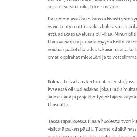
josta ei selviää kuka tekee mitäkin.
Pääsimme asiakkaan kanssa kivasti yhteisym
hyvin tehty mutta asiakas halusi vain muok
että asiakaspalvelussa oli vikaa. Minun oli
tilausvaiheessa ja osata myydä heille käänn
voidaan pallotella edes takaisin useita kert
omat oppirahat mielelläni ja toivottelimme 
Kolmas keissi taas kertoo tilanteesta, joss
Kyseessä oli uusi asiakas, joka tilasi simul
järjestäjänä ja projektin työjohtajana käyd
tilaisuutta.
Tässä tapauksessa tilaaja huolestui työn ku
visiitistä paikan päällä. Tilanne oli siitä ha
mutta en usko, että tilaaja oli siitä täysi