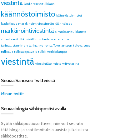
viestintä
konferenssitulkkaus
käännöstoimisto
käännöstoimistot
laadukkuus
markkinointiviestinnän käännökset
markkinointiviestintä
simultaanitulkkausta
simultaanitulkki
sisällöntuotanto
some
tarina
tarinallistaminen
tarinankerronta
Tove Jansson
tulevaisuus
tulkkaus
tulkkauspalvelu
tulkki
verkkokauppa
viestintä
viestintätoimisto
yritystarina
Seuraa Sanosea Twitterissä
Minun twiitit
Seuraa blogia sähköpostisi avulla
Syötä sähköpostiosoitteesi, niin voit seurata
tätä blogia ja saat ilmoituksia uusista julkaisuista
sähköpostitse.