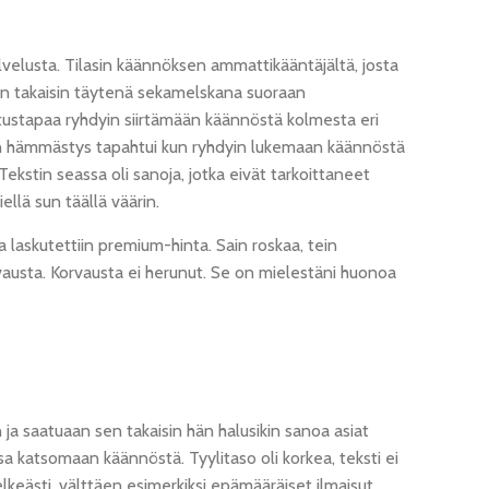
elusta. Tilasin käännöksen ammattikääntäjältä, josta
kin takaisin täytenä sekamelskana suoraan
tustapaa ryhdyin siirtämään käännöstä kolmesta eri
rin hämmästys tapahtui kun ryhdyin lukemaan käännöstä
 Tekstin seassa oli sanoja, jotka eivät tarkoittaneet
iellä sun täällä väärin.
 laskutettiin premium-hinta. Sain roskaa, tein
rvausta. Korvausta ei herunut. Se on mielestäni huonoa
 ja saatuaan sen takaisin hän halusikin sanoa asiat
 katsomaan käännöstä. Tyylitaso oli korkea, teksti ei
 selkeästi, välttäen esimerkiksi epämääräiset ilmaisut