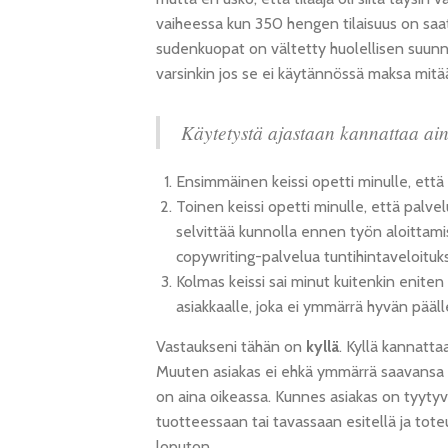
vaiheessa kun 350 hengen tilaisuus on saat
sudenkuopat on vältetty huolellisen suunni
varsinkin jos se ei käytännössä maksa mitä
Käytetystä ajastaan kannattaa ain
Ensimmäinen keissi opetti minulle, että t
Toinen keissi opetti minulle, että palvel
selvittää kunnolla ennen työn aloittamis
copywriting-palvelua tuntihintaveloituks
Kolmas keissi sai minut kuitenkin enite
asiakkaalle, joka ei ymmärrä hyvän pääll
Vastaukseni tähän on
kyllä
. Kyllä kannatt
Muuten asiakas ei ehkä ymmärrä saavansa h
on aina oikeassa. Kunnes asiakas on tyytyv
tuotteessaan tai tavassaan esitellä ja toteu
loputon.