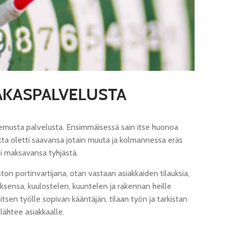
IAKASPALVELUSTA
 kokemusta palvelusta. Ensimmäisessä sain itse huonoa
mutta oletti saavansa jotain muuta ja kolmannessa eräs
i maksavansa tyhjästä.
ton portinvartijana, otan vastaan asiakkaiden tilauksia,
uksensa, kuulostelen, kuuntelen ja rakennan heille
litsen työlle sopivan kääntäjän, tilaan työn ja tarkistan
lähtee asiakkaalle.